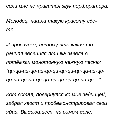
если мне не нравится звук перфоратора.
Молодец: нашла такую красоту где-
то…
И проснулся, потому что какая-то
ранняя весенняя птичка завела в
потёмках монотонную нежную песню:
“ци-ци-ци-ци-ци-ци-ци-ци-ци-ци-ци-ци-ци-
ци-ци-ци-ци-ци-ци-ци-ци-ци-ци-ци-ци…”
Кот встал, повернулся ко мне задницей,
задрал хвост и продемонстрировал свои
яйца. Выдающиеся, на самом деле.